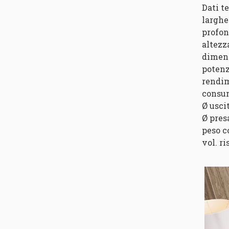
Dati t
larghe
profon
altezz
dimens
potenz
rendim
consum
Ø usci
Ø pres
peso c
vol. ri