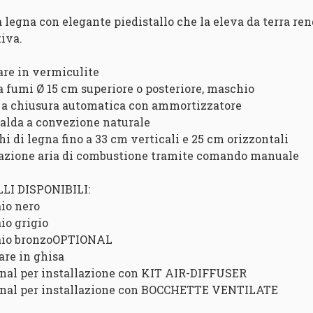
a legna con elegante piedistallo che la eleva da terra r
tiva.
lare in vermiculite
ta fumi Ø 15 cm superiore o posteriore, maschio
a a chiusura automatica con ammortizzatore
 calda a convezione naturale
hi di legna fino a 33 cm verticali e 25 cm orizzontali
lazione aria di combustione tramite comando manuale
LI DISPONIBILI:
aio nero
io grigio
aio bronzoOPTIONAL
are in ghisa
onal per installazione con KIT AIR-DIFFUSER
onal per installazione con BOCCHETTE VENTILATE