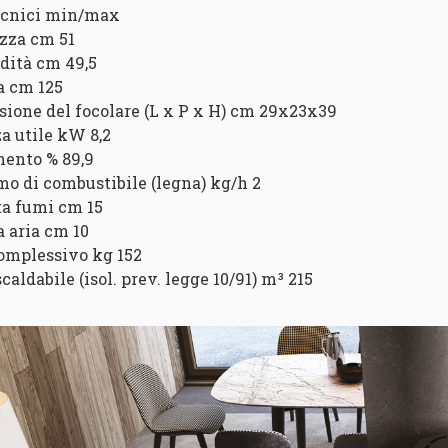
ecnici min/max
zza cm 51
dità cm 49,5
a cm 125
ione del focolare (L x P x H) cm 29x23x39
a utile kW 8,2
ento % 89,9
o di combustibile (legna) kg/h 2
ta fumi cm 15
a aria cm 10
omplessivo kg 152
scaldabile (isol. prev. legge 10/91) m³ 215