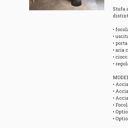
Stufa 
distin
• foco
• usci
• port
• aria
• ciocc
• rego
MODEL
• Acci
• Accia
• Acci
• Focol
• Opti
• Opti