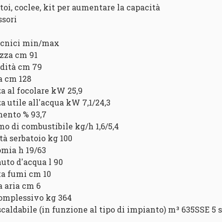
atoi, coclee, kit per aumentare la capacità
ssori
ecnici min/max
zza cm 91
dità cm 79
a cm 128
a al focolare kW 25,9
a utile all'acqua kW 7,1/24,3
ento % 93,7
o di combustibile kg/h 1,6/5,4
tà serbatoio kg 100
mia h 19/63
uto d'acqua l 90
ta fumi cm 10
a aria cm 6
omplessivo kg 364
iscaldabile (in funzione al tipo di impianto) m³ 635SSE 5