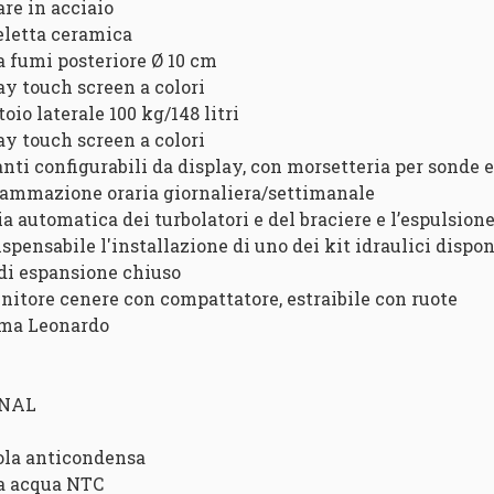
are in acciaio
eletta ceramica
ta fumi posteriore Ø 10 cm
lay touch screen a colori
toio laterale 100 kg/148 litri
lay touch screen a colori
anti configurabili da display, con morsetteria per sonde 
rammazione oraria giornaliera/settimanale
zia automatica dei turbolatori e del braciere e l’espulsio
ispensabile l'installazione di uno dei kit idraulici dispon
 di espansione chiuso
enitore cenere con compattatore, estraibile con ruote
ema Leonardo
ONAL
ola anticondensa
a acqua NTC