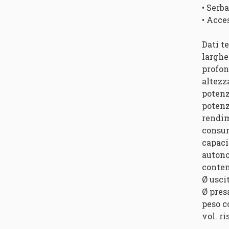
• Serb
• Acce
Dati t
larghe
profon
altezz
potenz
potenz
rendim
consum
capaci
autono
conten
Ø usci
Ø pres
peso c
vol. r