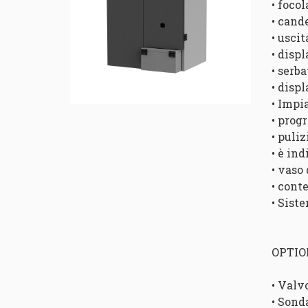
• focol
• cand
• usci
• disp
• serba
• disp
• Impi
• prog
• puli
• è ind
• vaso
• cont
• Sist
OPTI
• Valv
• Sond